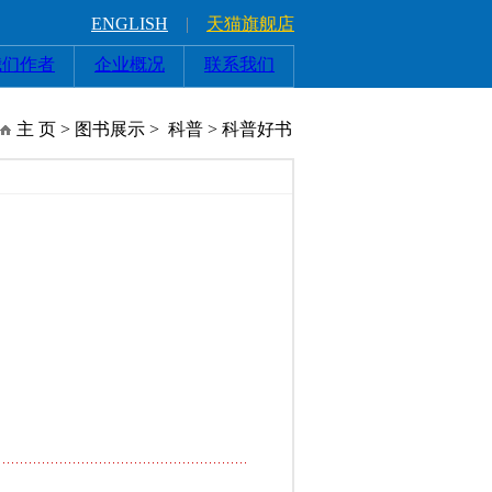
ENGLISH
|
天猫旗舰店
我们作者
企业概况
联系我们
主 页 > 图书展示 >
科普
>
科普好书