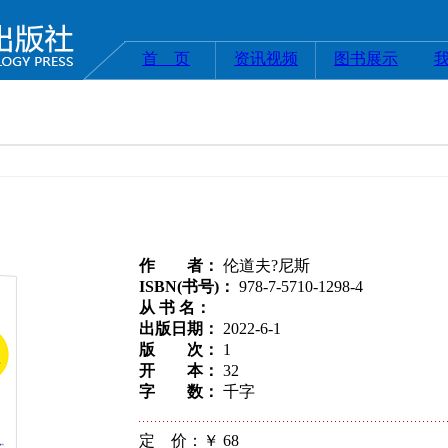
首 页
资讯视频
图书展示
作 者：
伦道夫?尼斯
ISBN(书号)：
978-7-5710-1298-4
从 书 名：
出版日期：
2022-6-1
版 次：
1
开 本：
32
字 数：
千字
定 价：￥
68