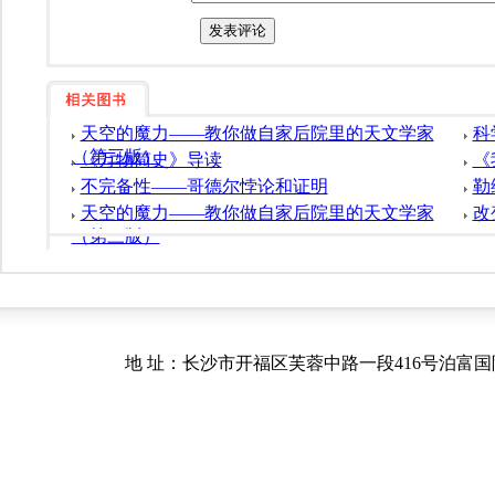
天空的魔力——教你做自家后院里的天文学家
科
（第三版）
《万物简史》导读
《
不完备性——哥德尔悖论和证明
勒
天空的魔力——教你做自家后院里的天文学家
改
（第三版）
地 址：长沙市开福区芙蓉中路一段416号泊富国际金融中心40.41楼