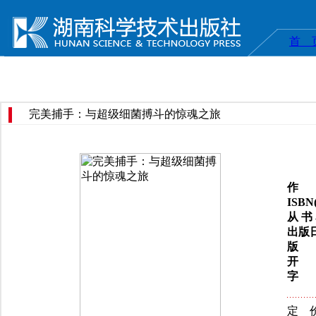
首 
完美捕手：与超级细菌搏斗的惊魂之旅
作 
ISB
从 书
出版
版 
开 
字 
定 