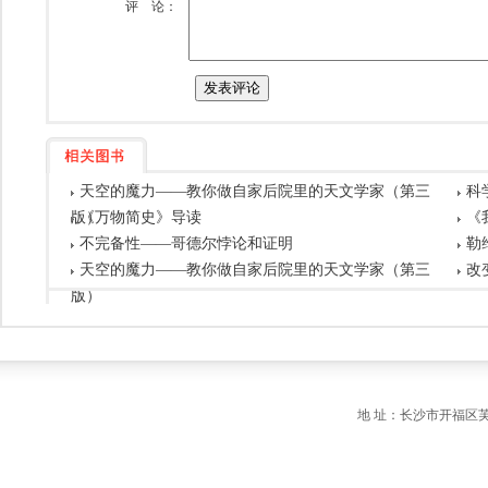
评 论：
天空的魔力——教你做自家后院里的天文学家（第三
科
版）
《万物简史》导读
《
不完备性——哥德尔悖论和证明
勒
天空的魔力——教你做自家后院里的天文学家（第三
改
版）
地 址：长沙市开福区芙蓉中路一段