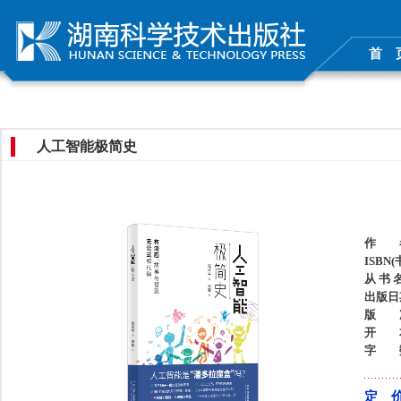
首 
人工智能极简史
作 
ISBN
从 书 
出版日
版 
开 
字 
定 