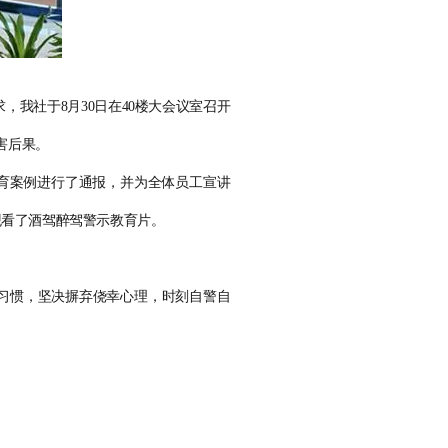
求，我社于
8
月3
0
日在
40
楼大会议室召开
害后果。
育案例进行了通报，并为全体员工宣讲
观看了酒驾醉驾警示教育片。
习惯，坚决摒弃侥幸心理，时刻自警自