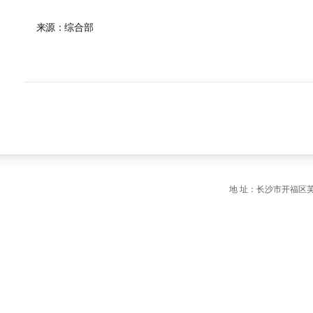
来源：综合部
地 址：长沙市开福区芙蓉中路一段