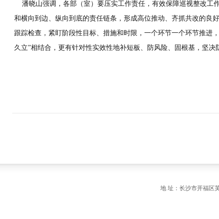
潘晓山强调，各部（室）要压实工作责任，有效保障巡视整改工作
和横向到边、纵向到底的责任链条，形成高位推动、齐抓共改的良
跟踪检查，紧盯阶段性目标、措施和时限，一个环节一个环节推进，
久立”相结合，更有针对性实效性地补短板、防风险、固根基，坚决防
地 址：长沙市开福区芙蓉中路一段