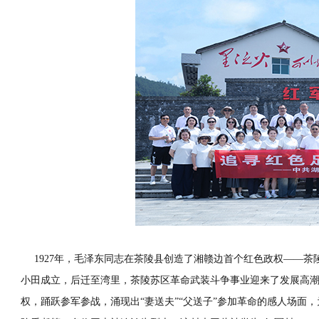
1927年，毛泽东同志在茶陵县创造了湘赣边首个红色政权——茶
小田成立，后迁至湾里，茶陵苏区革命武装斗争事业迎来了发展高
权，踊跃参军参战，涌现出“妻送夫”“父送子”参加革命的感人场面