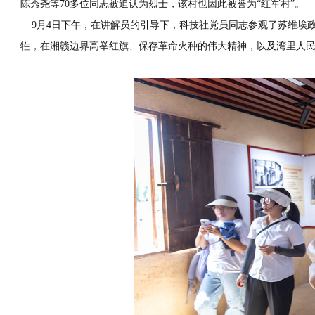
陈秀尧等70多位同志被追认为烈士，该村也因此被誉为“红军村”。
9月4日下午，在讲解员的引导下，科技社党员同志参观了苏维埃
牲，在湘赣边界高举红旗、保存革命火种的伟大精神，以及湾里人