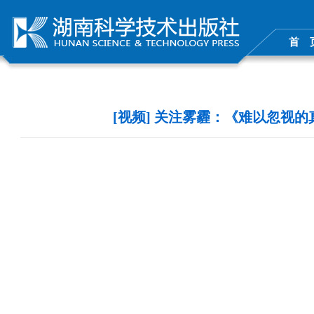
首 
[视频] 关注雾霾：《难以忽视